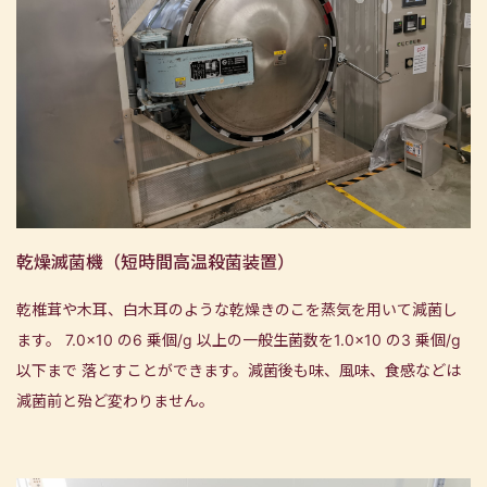
乾燥滅菌機（短時間高温殺菌装置）
乾椎茸や木耳、白木耳のような乾燥きのこを蒸気を用いて減菌し
ます。 7.0×10 の6 乗個/g 以上の一般生菌数を1.0×10 の3 乗個/g
以下まで 落とすことができます。減菌後も味、風味、食感などは
減菌前と殆ど変わりません。